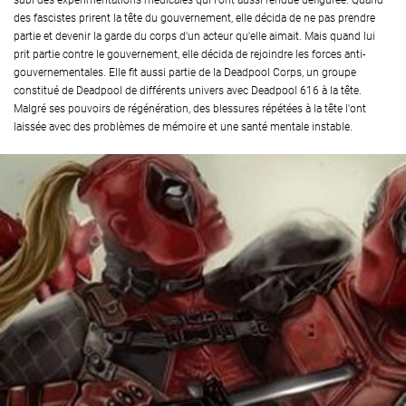
subi des expérimentations médicales qui l'ont aussi rendue défigurée. Quand
des fascistes prirent la tête du gouvernement, elle décida de ne pas prendre
partie et devenir la garde du corps d'un acteur qu'elle aimait. Mais quand lui
prit partie contre le gouvernement, elle décida de rejoindre les forces anti-
gouvernementales. Elle fit aussi partie de la Deadpool Corps, un groupe
constitué de Deadpool de différents univers avec Deadpool 616 à la tête.
Malgré ses pouvoirs de régénération, des blessures répétées à la tête l'ont
laissée avec des problèmes de mémoire et une santé mentale instable.