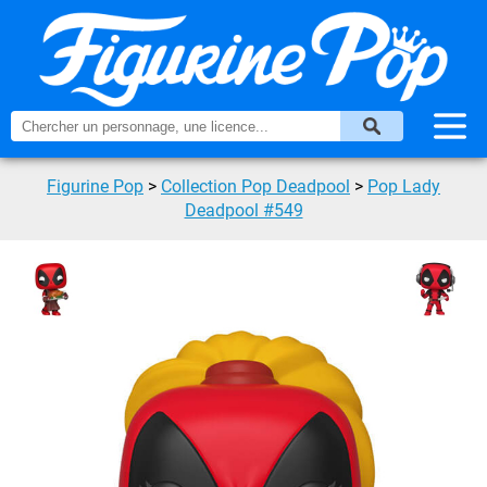
Figurine Pop
>
Collection Pop Deadpool
>
Pop Lady
Deadpool #549