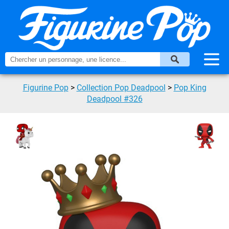
Figurine Pop
>
Collection Pop Deadpool
>
Pop King
Deadpool #326