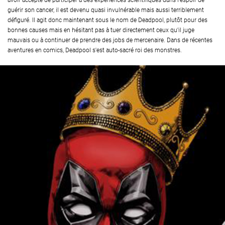
avoir accepté de participer à des expériences scientifiques dans l'espoir de
guérir son cancer, il est devenu quasi invulnérable mais aussi terriblement
défiguré. Il agit donc maintenant sous le nom de Deadpool, plutôt pour des
bonnes causes mais en hésitant pas à tuer directement ceux qu'il juge
mauvais ou à continuer de prendre des jobs de mercenaire. Dans de récentes
aventures en comics, Deadpool s'est auto-sacré roi des monstres.