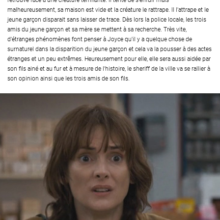
retrouve face à une créature terrifiante. Il tente de s'enfuir mais
malheureusement, sa maison est vide et la créature le rattrape. Il l'attrape et le
jeune garçon disparait sans laisser de trace. Dès lors la police locale, les trois
amis du jeune garçon et sa mère se mettent à sa recherche. Très vite,
d'étranges phénomènes font penser à Joyce qu'il y a quelque chose de
surnaturel dans la disparition du jeune garçon et cela va la pousser à des actes
étranges et un peu extrêmes. Heureusement pour elle, elle sera aussi aidée par
son fils ainé et au fur et à mesure de l'histoire, le sheriff de la ville va se rallier à
son opinion ainsi que les trois amis de son fils.