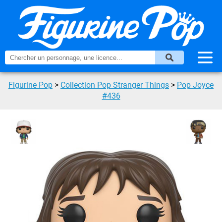
Figurine Pop
>
Collection Pop Stranger Things
>
Pop Joyce
#436