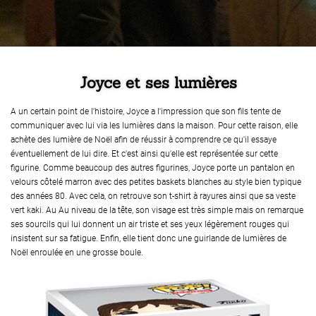
Joyce et ses lumières
A un certain point de l'histoire, Joyce a l'impression que son fils tente de
communiquer avec lui via les lumières dans la maison. Pour cette raison, elle
achète des lumière de Noël afin de réussir à comprendre ce qu'il essaye
éventuellement de lui dire. Et c'est ainsi qu'elle est représentée sur cette
figurine. Comme beaucoup des autres figurines, Joyce porte un pantalon en
velours côtelé marron avec des petites baskets blanches au style bien typique
des années 80. Avec cela, on retrouve son t-shirt à rayures ainsi que sa veste
vert kaki. Au Au niveau de la tête, son visage est très simple mais on remarque
ses sourcils qui lui donnent un air triste et ses yeux légèrement rouges qui
insistent sur sa fatigue. Enfin, elle tient donc une guirlande de lumières de
Noël enroulée en une grosse boule.