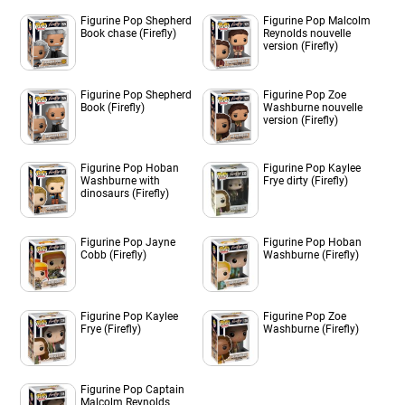
Figurine Pop Shepherd
Figurine Pop Malcolm
Book chase (Firefly)
Reynolds nouvelle
version (Firefly)
Figurine Pop Shepherd
Figurine Pop Zoe
Book (Firefly)
Washburne nouvelle
version (Firefly)
Figurine Pop Hoban
Figurine Pop Kaylee
Washburne with
Frye dirty (Firefly)
dinosaurs (Firefly)
Figurine Pop Jayne
Figurine Pop Hoban
Cobb (Firefly)
Washburne (Firefly)
Figurine Pop Kaylee
Figurine Pop Zoe
Frye (Firefly)
Washburne (Firefly)
Figurine Pop Captain
Malcolm Reynolds