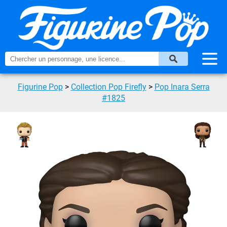
Figurine Pop
>
Collection Pop Firefly
>
Pop Inara Serra
#1825