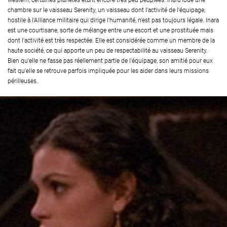
western, certaines planètes étant encore très peu peuplées. Inara loue une
chambre sur le vaisseau Serenity, un vaisseau dont l'activité de l'équipage,
hostile à l'Alliance militaire qui dirige l'humanité, n'est pas toujours légale. Inara
est une courtisane, sorte de mélange entre une escort et une prostituée mais
dont l'activité est très respectée. Elle est considérée comme un membre de la
haute société, ce qui apporte un peu de respectabilité au vaisseau Serenity.
Bien qu'elle ne fasse pas réellement partie de l'équipage, son amitié pour eux
fait qu'elle se retrouve parfois impliquée pour les aider dans leurs missions
périlleuses.