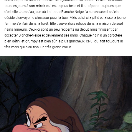
servante par sa méchante belle-mère jalouse de sa beauté. Celle-ci demande
tous les jours à son miroir qui est la plus belle et il lui répond toujours que
c'est elle. Jusqu'au jour où il dit que Blanche-Neige l'a surpassée et qu'elle
décide d'envoyer le chasseur pour la tuer. Mais celui-ci a pitié et laisse la jeune
femme s'enfuir dans la forêt. Elle trouve alors refuge dans la maison de sept
nains mineurs. Ceux-ci sont un peu réticents au début mais finissent par
accepter Blanche-Neige et deviennent ses amis. Chaque nain a un caractère
bien défini et grumpy est bien sûr le plus grincheux, celui qui fait toujours la
tête mais qui a au final un très grand coeur.