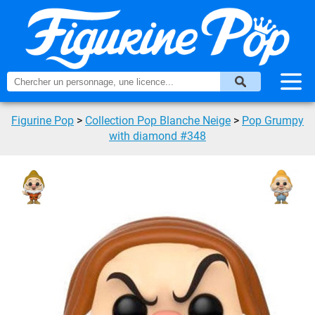
Figurine Pop
>
Collection Pop Blanche Neige
>
Pop Grumpy
with diamond #348