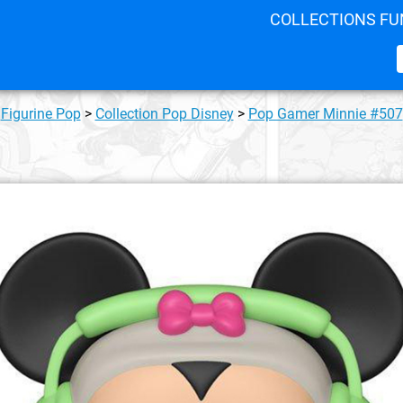
COLLECTIONS FU
Figurine Pop
>
Collection Pop Disney
>
Pop Gamer Minnie #507