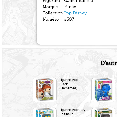
Figurine
Gamer Minnie
Marque
Funko
Collection
Pop Disney
Numéro
#507
D'autr
Figurine Pop
Gisele
(Enchanted)
Figurine Pop Gary
De'Snake