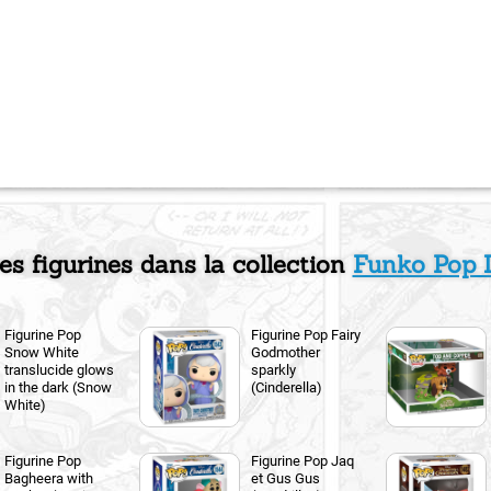
es figurines dans la collection
Funko Pop 
Figurine Pop
Figurine Pop Fairy
Snow White
Godmother
translucide glows
sparkly
in the dark (Snow
(Cinderella)
White)
Figurine Pop
Figurine Pop Jaq
Bagheera with
et Gus Gus