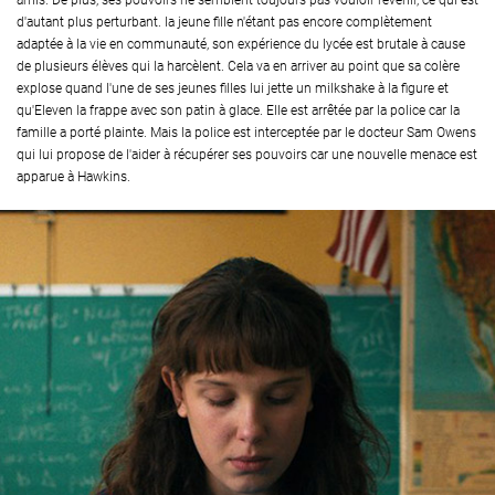
amis. De plus, ses pouvoirs ne semblent toujours pas vouloir revenir, ce qui est
d'autant plus perturbant. la jeune fille n'étant pas encore complètement
adaptée à la vie en communauté, son expérience du lycée est brutale à cause
de plusieurs élèves qui la harcèlent. Cela va en arriver au point que sa colère
explose quand l'une de ses jeunes filles lui jette un milkshake à la figure et
qu'Eleven la frappe avec son patin à glace. Elle est arrêtée par la police car la
famille a porté plainte. Mais la police est interceptée par le docteur Sam Owens
qui lui propose de l'aider à récupérer ses pouvoirs car une nouvelle menace est
apparue à Hawkins.