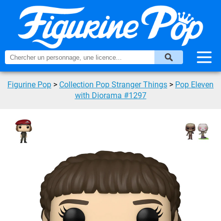
Figurine Pop
>
Collection Pop Stranger Things
>
Pop Eleven
with Diorama #1297