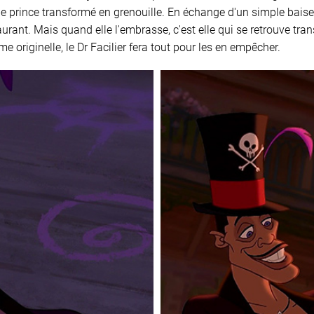
se le prince transformé en grenouille. En échange d'un simple baiser
urant. Mais quand elle l'embrasse, c'est elle qui se retrouve tran
me originelle, le Dr Facilier fera tout pour les en empêcher.