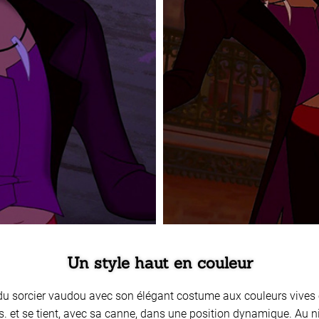
Un style haut en couleur
e du sorcier vaudou avec son élégant costume aux couleurs vives e
. et se tient, avec sa canne, dans une position dynamique. Au niv