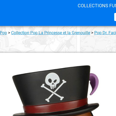
COLLECTIONS FU
 Pop
>
Collection Pop La Princesse et la Grenouille
>
Pop Dr. Faci