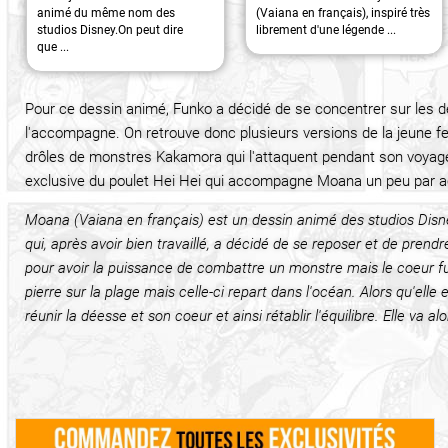
animé du même nom des
(Vaiana en français), inspiré très
studios Disney.On peut dire
librement d'une légende ...
que ...
Pour ce dessin animé, Funko a décidé de se concentrer sur les d
l'accompagne. On retrouve donc plusieurs versions de la jeune
drôles de monstres Kakamora qui l'attaquent pendant son voyage. 
exclusive du poulet Hei Hei qui accompagne Moana un peu par a
Moana (Vaiana en français) est un dessin animé des studios Disney
qui, après avoir bien travaillé, a décidé de se reposer et de prend
pour avoir la puissance de combattre un monstre mais le coeur fu
pierre sur la plage mais celle-ci repart dans l'océan. Alors qu'el
réunir la déesse et son coeur et ainsi rétablir l'équilibre. Elle va a