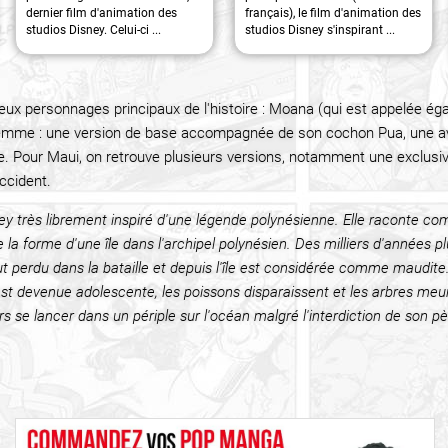
dernier film d'animation des
français), le film d'animation des
studios Disney. Celui-ci ...
studios Disney s'inspirant ...
eux personnages principaux de l'histoire : Moana (qui est appelée ég
 femme : une version de base accompagnée de son cochon Pua, une 
Pour Maui, on retrouve plusieurs versions, notamment une exclusive o
ccident.
 très librement inspiré d'une légende polynésienne. Elle raconte com
re la forme d'une île dans l'archipel polynésien. Des milliers d'années
t perdu dans la bataille et depuis l'île est considérée comme maudit
le est devenue adolescente, les poissons disparaissent et les arbres m
lors se lancer dans un périple sur l'océan malgré l'interdiction de son pè