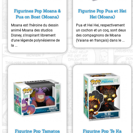
Figurines Pop Moana &
Figurine Pop Pua et Hei
Pua on Boat (Moana)
Hei (Moana)
Moana est l'héroine du dessin
Pua et Hei Hei, respectivement
animé Moana des studios
un cochon et un coq, sont deux
Disney, s'inspirant librement
des compagnons de Moana
d'une légende polynésienne de
(Vaiana en français) dans le ...
la ...
Figurine Pop Tamatoa
Figurine Pop Te Ka