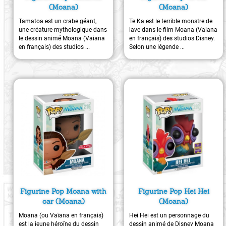
(Moana)
(Moana)
Tamatoa est un crabe géant,
Te Ka est le terrible monstre de
une créature mythologique dans
lave dans le film Moana (Vaiana
le dessin animé Moana (Vaiana
en français) des studios Disney.
en français) des studios ...
Selon une légende ...
Figurine Pop Moana with
Figurine Pop Hei Hei
oar (Moana)
(Moana)
Moana (ou Vaïana en français)
Hei Hei est un personnage du
est la jeune héroïne du dessin
dessin animé de Disney Moana