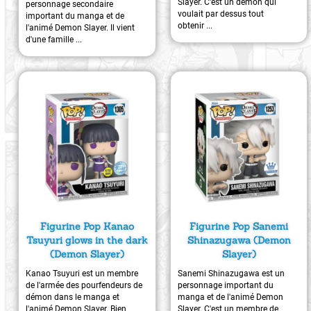
Slayer. C'est un démon qui
personnage secondaire
voulait par dessus tout
important du manga et de
obtenir ...
l'animé Demon Slayer. Il vient
d'une famille ...
Figurine Pop Kanao
Figurine Pop Sanemi
Tsuyuri glows in the dark
Shinazugawa (Demon
(Demon Slayer)
Slayer)
Kanao Tsuyuri est un membre
Sanemi Shinazugawa est un
de l'armée des pourfendeurs de
personnage important du
démon dans le manga et
manga et de l'animé Demon
l'animé Demon Slayer. Bien
Slayer. C'est un membre de