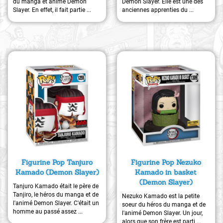
du manga et animé Demon
Demon Slayer. Elle est une des
Slayer. En effet, il fait partie ...
anciennes apprenties du ...
Figurine Pop Tanjuro
Figurine Pop Nezuko
Kamado (Demon Slayer)
Kamado in basket
(Demon Slayer)
Tanjuro Kamado était le père de
Tanjiro, le héros du manga et de
Nezuko Kamado est la petite
l'animé Demon Slayer. C'était un
soeur du héros du manga et de
homme au passé assez ...
l'animé Demon Slayer. Un jour,
alors que son frère est parti ...